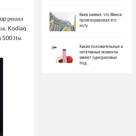
Киев заявил, что Минск
oup решил
проигнорировал его
ноту
ов. Kodiaq
 и 500 Нм
Какие положительные и
негативные моменты
имеют одноразовые
под…