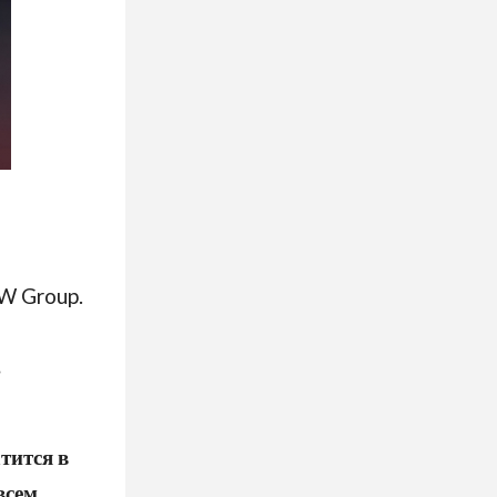
VW Group.
в
тится в
всем