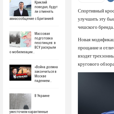
Криклий
поведал, будут
Спортивный крос
ли отменять
улучшить эту быс
авиасообщение с Британией
чешского бренда.
Массовая
подготовка
Новая модификац
пехотинцев: в
прощание и отлич
ВСУ раскрыли
о мобилизации…
входят трехзонны
кругового обзора
«Война должна
закончиться в
Москве
падением…
В Украине
ужесточили карантинные