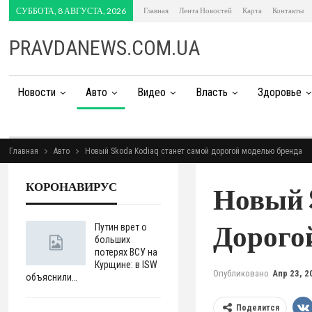
СУББОТА, 8 АВГУСТА, 2026
Главная
Лента Новостей
Карта
Контакты
PRAVDANEWS.COM.UA
Новости
Авто
Видео
Власть
Здоровье
Главная
Авто
Новый Skoda Kodiaq станет самой дорогой моделью бренда
КОРОНАВИРУС
Новый 
Дорого
Путин врет о
больших
потерях ВСУ на
Курщине: в ISW
Опубликовано
Апр 23, 2
объяснили…
Поделится