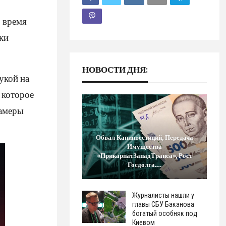
 время
ки
НОВОСТИ ДНЯ:
укой на
 которое
камеры
Обвал Капинвестиций, Передача
Имущества
«ПрикарпатЗападТранса», Рост
Госдолга.…
Журналисты нашли у
главы СБУ Баканова
богатый особняк под
Киевом