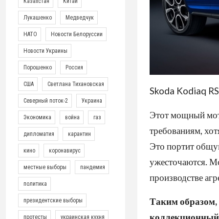
Казахстан
Китай
Лукашенко
Медведчук
НАТО
Новости Белоруссии
Новости Украины
Порошенко
Россия
США
Светлана Тихановская
Skoda Kodiaq RS
Северный поток-2
Украина
Этот мощный мот
Экономика
война
газ
требованиям, хот
дипломатия
карантин
Это портит общу
кино
коронавирус
ужесточаются. Мо
местные выборы
пандемия
производстве агре
политика
Таким образом,
президентские выборы
коллекционный 
протесты
украинская кухня