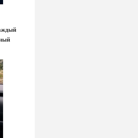
каждый
жный