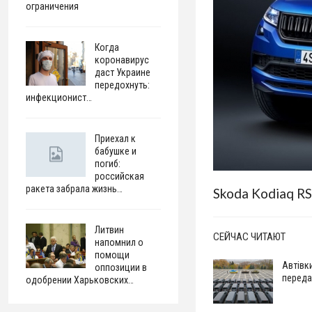
ограничения
Когда
коронавирус
даст Украине
передохнуть:
инфекционист…
Приехал к
бабушке и
погиб:
российская
ракета забрала жизнь…
Skoda Kodiaq RS
Литвин
СЕЙЧАС ЧИТАЮТ
напомнил о
помощи
Автівк
оппозиции в
переда
одобрении Харьковских…