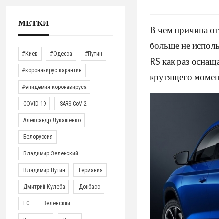
МЕТКИ
В чем причина о
больше не исполь
#Киев
#Одесса
#Путин
RS как раз оснащ
#коронавирус карантин
крутящего момен
#эпидемия коронавируса
COVID-19
SARS-CoV-2
Александр Лукашенко
Белоруссия
Владимир Зеленский
Владимир Путин
Германия
Дмитрий Кулеба
Донбасс
ЕС
Зеленский