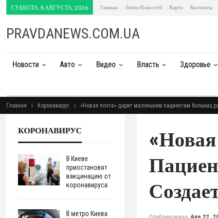
СУББОТА, 8 АВГУСТА, 2026
Главная
Лента Новостей
Карта
Контакты
PRAVDANEWS.COM.UA
Новости
Авто
Видео
Власть
Здоровье
Главная
Коронавирус
«Новая почта» дарит маленьким пациентам больниц р
КОРОНАВИРУС
«Новая
Пациен
В Киеве
приостановят
вакцинацию от
Создае
коронавируса
В метро Киева
Опубликовано
Апр 22, 2