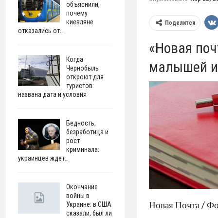
объяснили,
почему
киевляне
Поделится
отказались от…
«Новая поч
Когда
малышей и
Чернобыль
откроют для
туристов:
названа дата и условия
Бедность,
безработица и
рост
криминала:
украинцев ждет…
Окончание
войны в
Новая Почта / 
Украине: в США
сказали, был ли