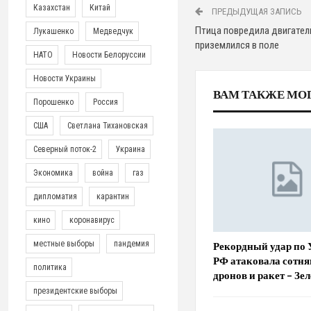
Казахстан
Китай
ПРЕДЫДУЩАЯ ЗАПИСЬ
Птица повредила двигател
Лукашенко
Медведчук
приземлился в поле
НАТО
Новости Белоруссии
Новости Украины
ВАМ ТАКЖЕ МО
Порошенко
Россия
США
Светлана Тихановская
Северный поток-2
Украина
Экономика
война
газ
дипломатия
карантин
кино
коронавирус
местные выборы
пандемия
Рекордный удар по 
РФ атаковала сотня
политика
дронов и ракет – Зе
президентские выборы