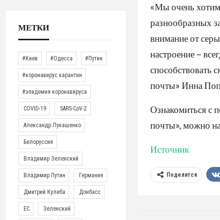
«Мы очень хотим
разнообразных за
МЕТКИ
внимание от серы
настроение – все
#Киев
#Одесса
#Путин
способствовать 
#коронавирус карантин
почты» Инна По
#эпидемия коронавируса
Ознакомиться с 
COVID-19
SARS-CoV-2
почты», можно на
Александр Лукашенко
Белоруссия
Источник
Владимир Зеленский
Поделится
Владимир Путин
Германия
Дмитрий Кулеба
Донбасс
ЕС
Зеленский