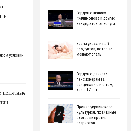
уют
Гордон о шансах
и и
Филимонова и других
кандидатов от «Слуги…
Врачи указали на 9
продуктов, которые
мешают спать
каком условии
Гордон о деньгах
пенсионерам за
вакцинацию и о том,
как в 17 лет…
м приятные
ьниц
Провал украинского
и
культуркампфа? Юные
блогерши против
патриотов