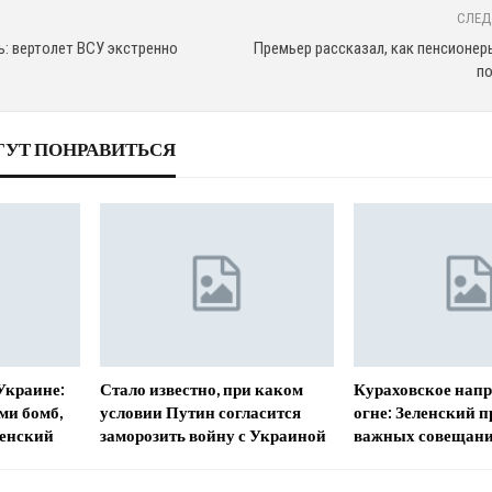
СЛЕД
ь: вертолет ВСУ экстренно
Премьер рассказал, как пенсионер
по
ГУТ ПОНРАВИТЬСЯ
Украине:
Стало известно, при каком
Кураховское напр
ми бомб,
условии Путин согласится
огне: Зеленский п
ленский
заморозить войну с Украиной
важных совещан