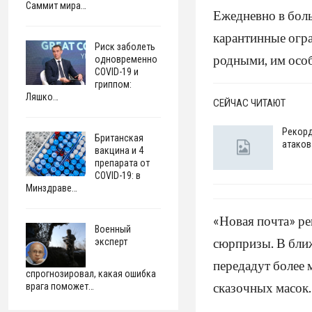
Саммит мира…
Ежедневно в боль
карантинные огр
Риск заболеть
родными, им осо
одновременно
COVID-19 и
гриппом:
Ляшко…
СЕЙЧАС ЧИТАЮТ
Рекорд
Британская
атаков
вакцина и 4
препарата от
COVID-19: в
Минздраве…
«Новая почта» р
Военный
сюрпризы. В бли
эксперт
передадут более 
спрогнозировал, какая ошибка
сказочных масок.
врага поможет…