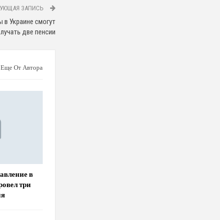
УЮЩАЯ ЗАПИСЬ
ы в Украине смогут
лучать две пенсии
Еще От Автора
авление в
ровел три
ия