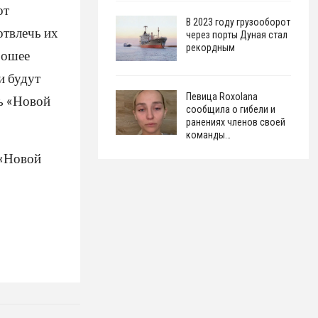
от
В 2023 году грузооборот
отвлечь их
через порты Дуная стал
рекордным
рошее
и будут
Певица Roxolana
ь «Новой
сообщила о гибели и
ранениях членов своей
команды…
 «Новой