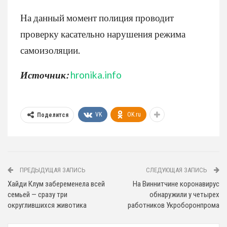
На данный момент полиция проводит
проверку касательно нарушения режима
самоизоляции.
Источник:
hronika.info
VK
OK.ru
Поделится
ПРЕДЫДУЩАЯ ЗАПИСЬ
СЛЕДУЮЩАЯ ЗАПИСЬ
Хайди Клум забеременела всей
На Виннитчине коронавирус
семьей — сразу три
обнаружили у четырех
округлившихся животика
работников Укроборонпрома