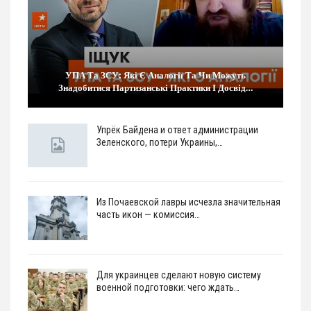
УПА Та ЗСУ: Які Є Аналогії Та Чи Можуть
Знадобитися Партизанські Практики І Досвід…
Упрёк Байдена и ответ администрации
Зеленского, потери Украины,…
Из Почаевской лавры исчезла значительная
часть икон — комиссия…
Для украинцев сделают новую систему
военной подготовки: чего ждать…