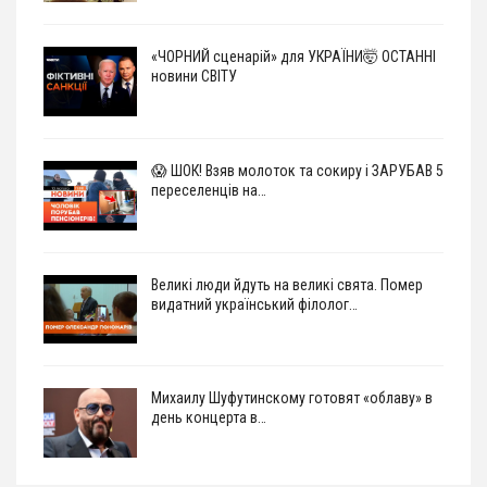
«ЧОРНИЙ сценарій» для УКРАЇНИ🤯 ОСТАННІ
новини СВІТУ
😱 ШОК! Взяв молоток та сокиру і ЗАРУБАВ 5
переселенців на…
Великі люди йдуть на великі свята. Помер
видатний український філолог…
Михаилу Шуфутинскому готовят «облаву» в
день концерта в…