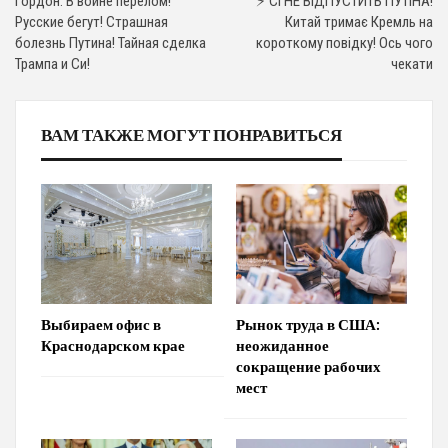
Гордон. В войне перелом!
⚡ СІ НЕ ВІДПУСТИТЬ ПУТІНА!
Русские бегут! Страшная
Китай тримає Кремль на
болезнь Путина! Тайная сделка
короткому повідку! Ось чого
Трампа и Си!
чекати
ВАМ ТАКЖЕ МОГУТ ПОНРАВИТЬСЯ
Выбираем офис в
Рынок труда в США:
Краснодарском крае
неожиданное
сокращение рабочих
мест