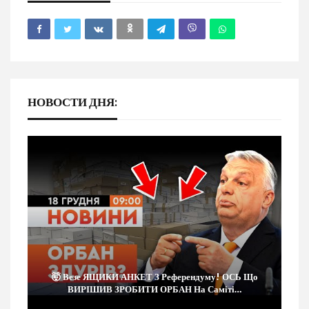
НОВОСТИ ДНЯ:
🤯 Везе ЯЩИКИ АНКЕТ З Референдуму! ОСЬ Що
ВИРІШИВ ЗРОБИТИ ОРБАН На Саміті…