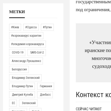
государственным
под ограничения,
МЕТКИ
#Киев
#Одесса
#Путин
#коронавирус карантин
«Участник
#эпидемия коронавируса
иранские по
COVID-19
SARS-CoV-2
многочи
Александр Лукашенко
судоходн
Белоруссия
Владимир Зеленский
Владимир Путин
Германия
Контекст к
Дмитрий Кулеба
Донбасс
ЕС
Зеленский
СЕЙЧАС ЧИТАЮТ