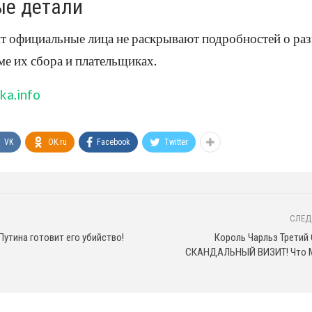
ые детали
т официальные лица не раскрывают подробностей о ра
е их сбора и плательщиках.
ka.info
VK
OK.ru
Facebook
Twitter
СЛЕД
Путина готовит его убийство!
Король Чарльз Трети
СКАНДАЛЬНЫЙ ВИЗИТ! Что М