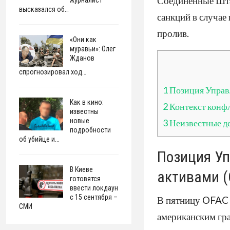
Соединенные Шта
высказался об…
санкций в случа
пролив.
«Они как
муравьи»: Олег
Жданов
спрогнозировал ход…
1
Позиция Управ
Как в кино:
2
Контекст конфл
известны
новые
3
Неизвестные д
подробности
об убийце и…
Позиция У
В Киеве
активами (
готовятся
ввести локдаун
с 15 сентября –
В пятницу OFAC в
СМИ
американским гр