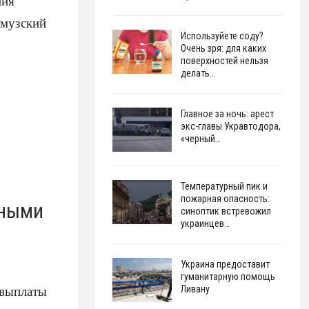
ния
рмузский
Используйете соду?
Очень зря: для каких
поверхностей нельзя
делать…
Главное за ночь: арест
экс-главы Укравтодора,
«черный…
Температурный пик и
пожарная опасность:
нными
синоптик встревожил
украинцев…
Украина предоставит
гуманитарную помощь
 выплаты
Ливану