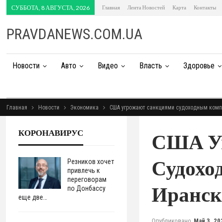
СУББОТА, 8 АВГУСТА, 2026
Главная
Лента Новостей
Карта
Контакты
PRAVDANEWS.COM.UA
Новости
Авто
Видео
Власть
Здоровье
Главная
Новости
Экономика
США угрожают санкциями судоходным комп
КОРОНАВИРУС
США У
Судохо
Резников хочет
привлечь к
переговорам
Иранск
по Донбассу
еще две…
Опубликовано
Май 3, 20