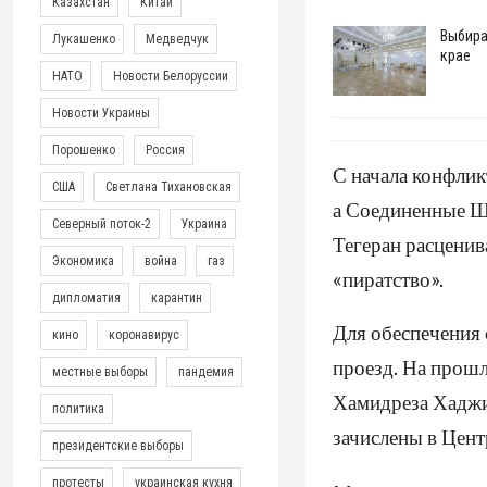
Казахстан
Китай
Выбира
Лукашенко
Медведчук
крае
НАТО
Новости Белоруссии
Новости Украины
Порошенко
Россия
С начала конфлик
США
Светлана Тихановская
а Соединенные Шт
Северный поток-2
Украина
Тегеран расценив
Экономика
война
газ
«пиратство».
дипломатия
карантин
Для обеспечения 
кино
коронавирус
проезд. На прошл
местные выборы
пандемия
Хамидреза Хаджи 
политика
зачислены в Цент
президентские выборы
протесты
украинская кухня