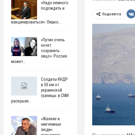
«Надо немного
подождать и
Поделится
вакцинироваться»: Ляшко…
«Путин очень
хочет
сохранить
лицо»: Россия
может…
Солдаты КНДР
в 50 км от
украинской
границы: в СМИ
раскрыли…
«Жалкие и
никчемные
люди»:
журналист