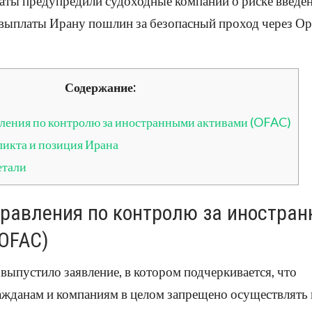
ты предупредили судоходные компании о риске введе
е выплаты Ирану пошлин за безопасный проход через О
Содержание:
ления по контролю за иностранными активами (OFAC)
икта и позиция Ирана
етали
правления по контролю за иностра
OFAC)
ыпустило заявление, в котором подчеркивается, что
ажданам и компаниям в целом запрещено осуществлять