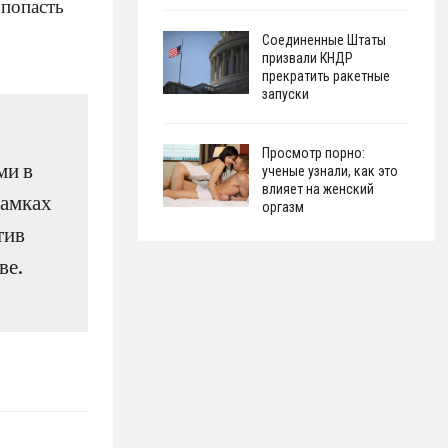
 попасть
Соединенные Штаты
призвали КНДР
прекратить ракетные
запуски
Просмотр порно:
ми в
ученые узнали, как это
влияет на женский
рамках
оргазм
тив
ве.