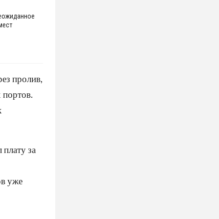
неожиданное
мест
рез пролив,
 портов.
к
 плату за
ов уже