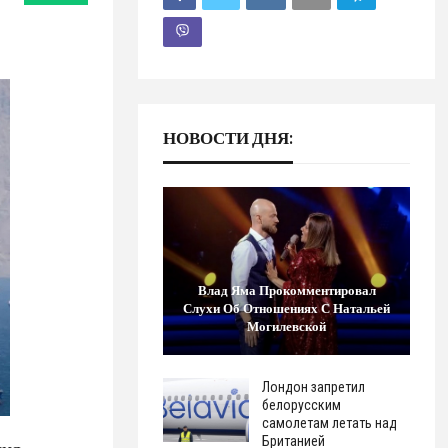
НОВОСТИ ДНЯ:
Влад Яма Прокомментировал
Слухи Об Отношениях С Натальей
Могилевской
Лондон запретил
белорусским
самолетам летать над
Британией