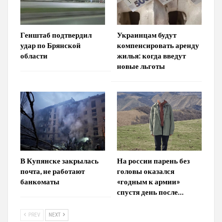
Генштаб подтвердил
Украинцам будут
удар по Брянской
компенсировать аренду
области
жилья: когда введут
новые льготы
В Купянске закрылась
На россии парень без
почта, не работают
головы оказался
банкоматы
«годным к армии»
спустя день после…
PREV
NEXT