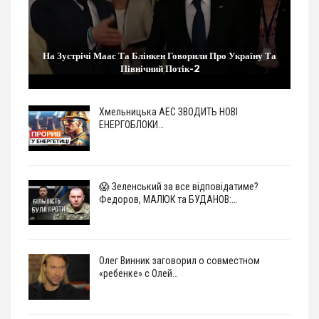
На Зустрічі Маас Та Блінкен Говорили Про Україну Та
Північний Потік-2
Хмельницька АЕС ЗВОДИТЬ НОВІ
ЕНЕРГОБЛОКИ…
😱 Зеленський за все відповідатиме?
Федоров, МАЛЮК та БУДАНОВ:…
Олег Винник заговорил о совместном
«ребенке» с Олей…