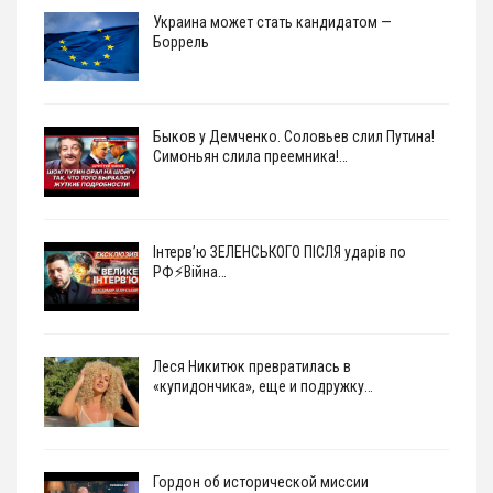
Украина может стать кандидатом —
Боррель
Быков у Демченко. Соловьев слил Путина!
Симоньян слила преемника!…
Інтерв’ю ЗЕЛЕНСЬКОГО ПІСЛЯ ударів по
РФ⚡️Війна…
Леся Никитюк превратилась в
«купидончика», еще и подружку…
Гордон об исторической миссии