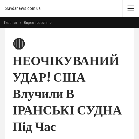
pravdanews.com.ua
Главная
Видео новости
🔴
НЕОЧІКУВАНИЙ
УДАР! США
Влучили В
ІРАНСЬКІ СУДНА
Під Час