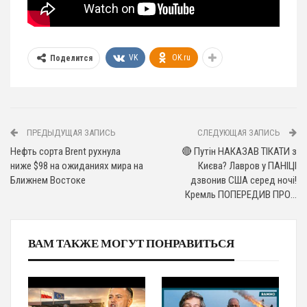
VK
OK.ru
Поделится
ПРЕДЫДУЩАЯ ЗАПИСЬ
СЛЕДУЮЩАЯ ЗАПИСЬ
Нефть сорта Brent рухнула
🔴 Путін НАКАЗАВ ТІКАТИ з
ниже $98 на ожиданиях мира на
Києва? Лавров у ПАНІЦІ
Ближнем Востоке
дзвонив США серед ночі!
Кремль ПОПЕРЕДИВ ПРО…
ВАМ ТАКЖЕ МОГУТ ПОНРАВИТЬСЯ