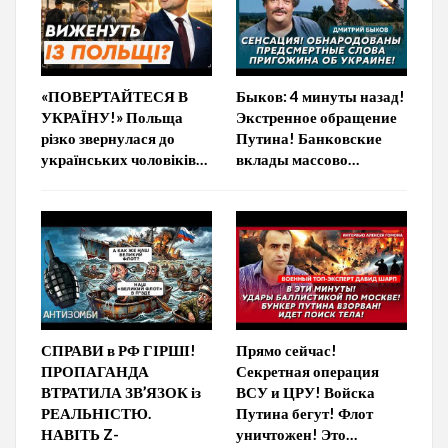
«ПОВЕРТАЙТЕСЯ В
Быков: 4 минуты назад!
УКРАЇНУ!» Польща
Экстренное обращение
різко звернулася до
Путина! Банковские
українських чоловіків…
вклады массово…
СПРАВИ в РФ ГІРШІ!
Прямо сейчас!
ПРОПАГАНДА
Секретная операция
ВТРАТИЛА ЗВ’ЯЗОК із
ВСУ и ЦРУ! Войска
РЕАЛЬНІСТЮ.
Путина бегут! Флот
НАВІТЬ Z-
уничтожен! Это…