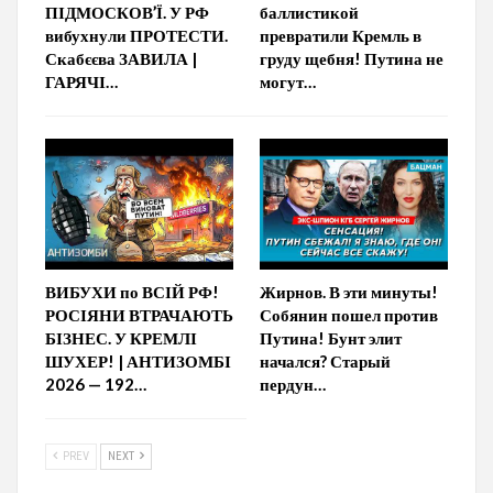
ПІДМОСКОВ’Ї. У РФ
баллистикой
вибухнули ПРОТЕСТИ.
превратили Кремль в
Скабєєва ЗАВИЛА |
груду щебня! Путина не
ГАРЯЧІ…
могут…
ВИБУХИ по ВСІЙ РФ!
Жирнов. В эти минуты!
РОСІЯНИ ВТРАЧАЮТЬ
Собянин пошел против
БІЗНЕС. У КРЕМЛІ
Путина! Бунт элит
ШУХЕР! | АНТИЗОМБІ
начался? Старый
2026 — 192…
пердун…
PREV
NEXT