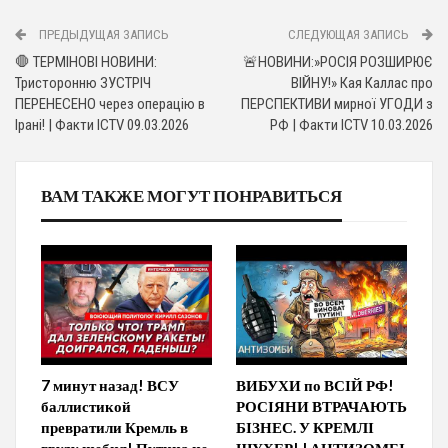
ПРЕДЫДУЩАЯ ЗАПИСЬ
СЛЕДУЮЩАЯ ЗАПИСЬ
🛑 ТЕРМІНОВІ НОВИНИ:
🚨НОВИНИ:»РОСІЯ РОЗШИРЮЄ
Тристоронню ЗУСТРІЧ
ВІЙНУ!» Кая Каллас про
ПЕРЕНЕСЕНО через операцію в
ПЕРСПЕКТИВИ мирної УГОДИ з
Ірані! | Факти ICTV 09.03.2026
РФ | Факти ICTV 10.03.2026
ВАМ ТАКЖЕ МОГУТ ПОНРАВИТЬСЯ
7 минут назад! ВСУ
ВИБУХИ по ВСІЙ РФ!
баллистикой
РОСІЯНИ ВТРАЧАЮТЬ
превратили Кремль в
БІЗНЕС. У КРЕМЛІ
груду щебня! Путина не
ШУХЕР! | АНТИЗОМБІ