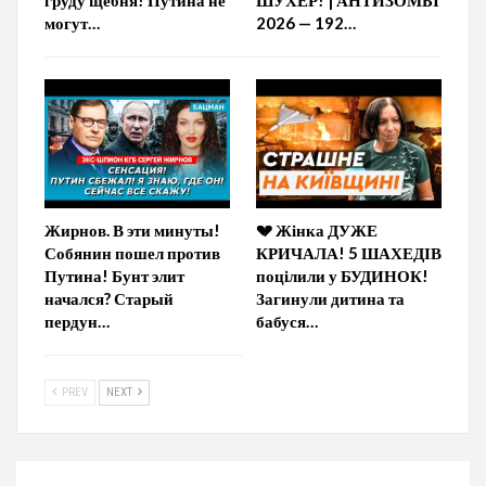
могут…
2026 — 192…
Жирнов. В эти минуты!
💔 Жінка ДУЖЕ
Собянин пошел против
КРИЧАЛА! 5 ШАХЕДІВ
Путина! Бунт элит
поцілили у БУДИНОК!
начался? Старый
Загинули дитина та
пердун…
бабуся…
PREV
NEXT