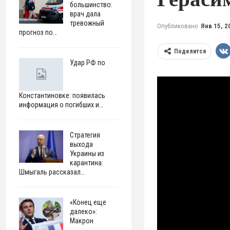
большинство:
врач дала
тревожный
Опубликовано
Янв 15, 2
прогноз по…
Поделится
Удар РФ по
Константиновке: появилась
информация о погибших и…
Стратегия
выхода
Украины из
карантина:
Шмыгаль рассказал…
«Конец еще
далеко»:
Макрон