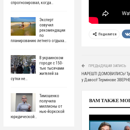
спрогнозировал, когда…
Эксперт
озвучил
рекомендации
Поделится
по
планированию летнего отдыха…
В украинском
городе с 150-
ПРЕДЫДУЩАЯ ЗАПИСЬ
тью тысячами
НАРЕШТІ ДОМОВИЛИСЬ! Тра
жителей за
сутки не…
у Давосі! Термінове ЗВЕРН
Тимошенко
ВАМ ТАКЖЕ МО
получила
миллионы от
нью-йоркской
юридической…