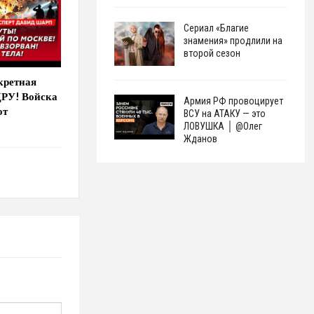
Сериал «Благие
знамения» продлили на
второй сезон
кретная
ЦРУ! Войска
Армия РФ провоцирует
от
ВСУ на АТАКУ — это
ЛОВУШКА │ @Олег
Жданов