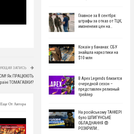
Главное за 8 сентбря:
штрафы за отказ от ТЦК,
имзненеия цен на…
Кокаїн у бананах: СБУ
знайшла наркотики на
$10 млн
УЮЩАЯ ЗАПИСЬ
ЛОМ! Як ПРАЦЮЮТЬ
В Apex Legends близится
країні ТОМАГАВКИ?
очередной сезон –
представлен релизный
трейлер
Еще От Автора
На російському ТАНКЕРІ
було ШПИГУНСЬКЕ
ОБЛАДНАННЯ 😨
РОЗКРИЛИ…