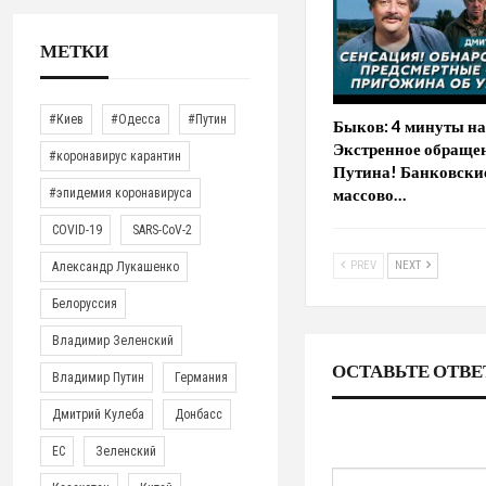
МЕТКИ
#Киев
#Одесса
#Путин
Быков: 4 минуты на
Экстренное обраще
#коронавирус карантин
Путина! Банковски
массово…
#эпидемия коронавируса
COVID-19
SARS-CoV-2
PREV
NEXT
Александр Лукашенко
Белоруссия
Владимир Зеленский
ОСТАВЬТЕ ОТВЕ
Владимир Путин
Германия
Дмитрий Кулеба
Донбасс
ЕС
Зеленский