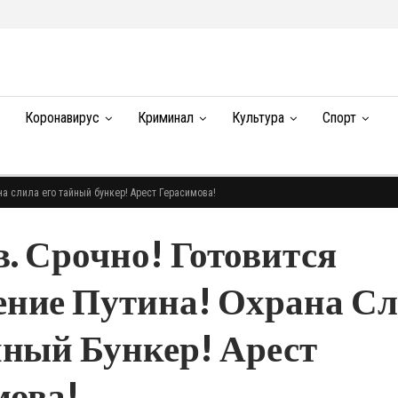
Коронавирус
Криминал
Культура
Спорт
на слила его тайный бункер! Арест Герасимова!
. Срочно! Готовится
ние Путина! Охрана С
йный Бункер! Арест
мова!