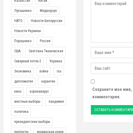
Казахстан
Китай
Лукашенко
Медведчук
НАТО
Новости Белоруссии
Новости Украины
Порошенко
Россия
США
Светлана Тихановская
Северный поток-2
Украина
Экономика
война
газ
дипломатия
карантин
Сохраните мое имя,
кино
коронавирус
комментария.
местные выборы
пандемия
политика
президентские выборы
протесты
украинская кухня