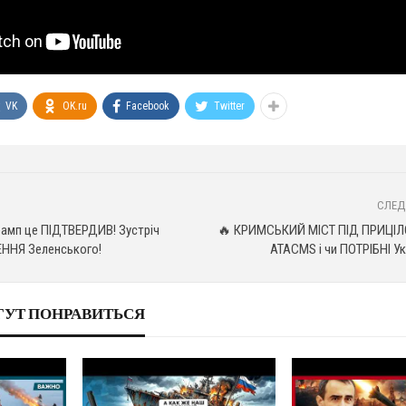
VK
OK.ru
Facebook
Twitter
СЛЕД
мп це ПІДТВЕРДИВ! Зустріч
🔥 КРИМСЬКИЙ МІСТ ПІД ПРИЦІ
ЕННЯ Зеленського!
ATACMS і чи ПОТРІБНІ У
ГУТ ПОНРАВИТЬСЯ