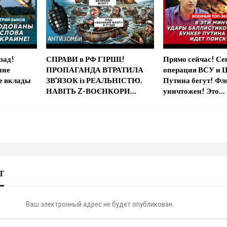
зад!
СПРАВИ в РФ ГІРШІ!
Прямо сейчас! Се
ние
ПРОПАГАНДА ВТРАТИЛА
операция ВСУ и 
е вклады
ЗВ’ЯЗОК із РЕАЛЬНІСТЮ.
Путина бегут! Фл
НАВІТЬ Z-ВОЄНКОРИ…
уничтожен! Это…
Т
Ваш электронный адрес не будет опубликован.