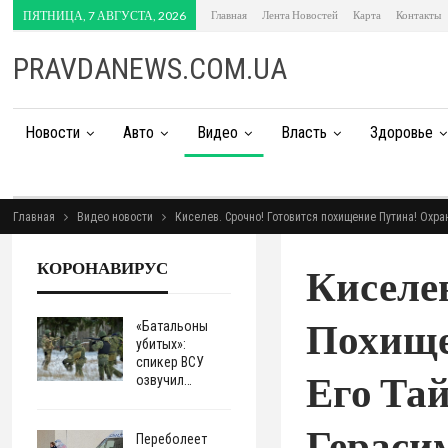
ПЯТНИЦА, 7 АВГУСТА, 2026
Главная
Лента Новостей
Карта
Контакты
PRAVDANEWS.COM.UA
Новости
Авто
Видео
Власть
Здоровье
Главная
Видео новости
Киселев. Срочно! Готовится похищение Путина! Охра
КОРОНАВИРУС
Киселев
Похище
«Батальоны
убитых»:
спикер ВСУ
Его Та
озвучил…
Гераси
Переболеет