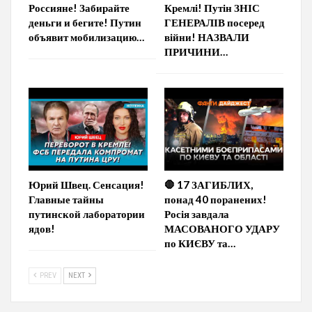
Россияне! Забирайте
Кремлі! Путін ЗНІС
деньги и бегите! Путин
ГЕНЕРАЛІВ посеред
объявит мобилизацию…
війни! НАЗВАЛИ
ПРИЧИНИ…
Юрий Швец. Сенсация!
🛑 17 ЗАГИБЛИХ,
Главные тайны
понад 40 поранених!
путинской лаборатории
Росія завдала
ядов!
МАСОВАНОГО УДАРУ
по КИЄВУ та…
PREV
NEXT