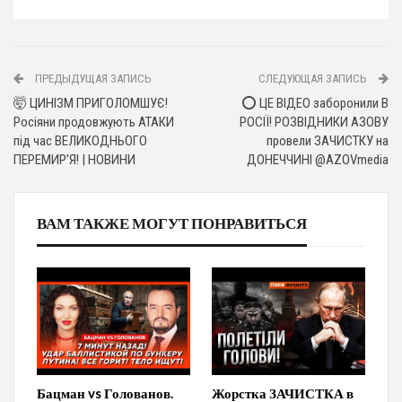
ПРЕДЫДУЩАЯ ЗАПИСЬ
СЛЕДУЮЩАЯ ЗАПИСЬ
🤯 ЦИНІЗМ ПРИГОЛОМШУЄ!
⭕️ ЦЕ ВІДЕО заборонили В
Росіяни продовжують АТАКИ
РОСІЇ! РОЗВІДНИКИ АЗОВУ
під час ВЕЛИКОДНЬОГО
провели ЗАЧИСТКУ на
ПЕРЕМИР’Я! | НОВИНИ
ДОНЕЧЧИНІ @AZOVmedia
ВАМ ТАКЖЕ МОГУТ ПОНРАВИТЬСЯ
Бацман vs Голованов.
Жорстка ЗАЧИСТКА в