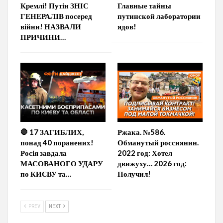
Кремлі! Путін ЗНІС
Главные тайны
ГЕНЕРАЛІВ посеред
путинской лаборатории
війни! НАЗВАЛИ
ядов!
ПРИЧИНИ…
🛑 17 ЗАГИБЛИХ,
Ржака. №586.
понад 40 поранених!
Обманутый россиянин.
Росія завдала
2022 год: Хотел
МАСОВАНОГО УДАРУ
движуху… 2026 год:
по КИЄВУ та…
Получил!
PREV
NEXT