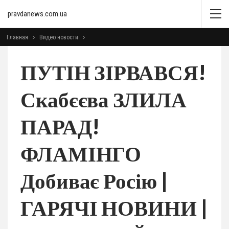
pravdanews.com.ua
Главная
Видео новости
ПУТІН ЗІРВАВСЯ!
Скабєєва ЗЛИЛА
ПАРАД!
ФЛАМІНГО
Добиває Росію |
ГАРЯЧІ НОВИНИ |