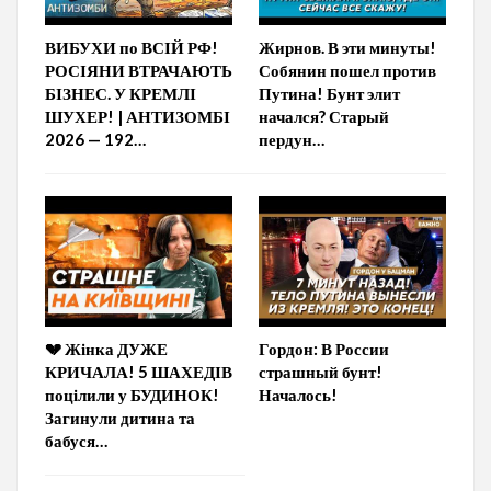
ВИБУХИ по ВСІЙ РФ!
Жирнов. В эти минуты!
РОСІЯНИ ВТРАЧАЮТЬ
Собянин пошел против
БІЗНЕС. У КРЕМЛІ
Путина! Бунт элит
ШУХЕР! | АНТИЗОМБІ
начался? Старый
2026 — 192…
пердун…
💔 Жінка ДУЖЕ
Гордон: В России
КРИЧАЛА! 5 ШАХЕДІВ
страшный бунт!
поцілили у БУДИНОК!
Началось!
Загинули дитина та
бабуся…