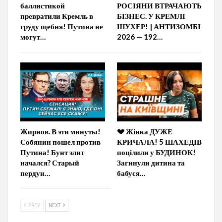
баллистикой
РОСІЯНИ ВТРАЧАЮТЬ
превратили Кремль в
БІЗНЕС. У КРЕМЛІ
груду щебня! Путина не
ШУХЕР! | АНТИЗОМБІ
могут…
2026 — 192…
Жирнов. В эти минуты!
💔 Жінка ДУЖЕ
Собянин пошел против
КРИЧАЛА! 5 ШАХЕДІВ
Путина! Бунт элит
поцілили у БУДИНОК!
начался? Старый
Загинули дитина та
пердун…
бабуся…
PREV
NEXT