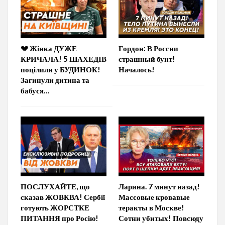
💔 Жінка ДУЖЕ
Гордон: В России
КРИЧАЛА! 5 ШАХЕДІВ
страшный бунт!
поцілили у БУДИНОК!
Началось!
Загинули дитина та
бабуся…
ПОСЛУХАЙТЕ, що
Ларина. 7 минут назад!
сказав ЖОВКВА! Сербії
Массовые кровавые
готують ЖОРСТКЕ
теракты в Москве!
ПИТАННЯ про Росію!
Сотни убитых! Повсюду