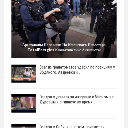
Арестованы Напавшие На Ключевого Инвестора
TotalEnergies Климатические Активисты
Враг из гранатометов ударил по позициям у
Водяного, Авдеевки и…
Гордон о деньгах за интервью с Маском и с
Дуровым и о гипнозе во время…
Гордон о Собянине, о том, приедет ли