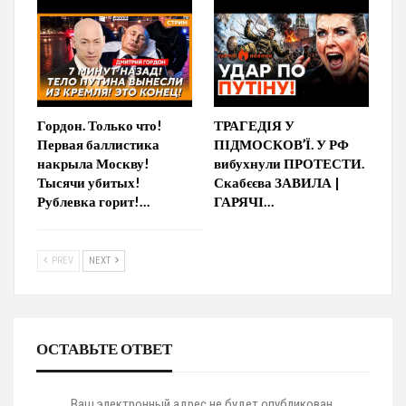
Гордон. Только что!
ТРАГЕДІЯ У
Первая баллистика
ПІДМОСКОВ’Ї. У РФ
накрыла Москву!
вибухнули ПРОТЕСТИ.
Тысячи убитых!
Скабєєва ЗАВИЛА |
Рублевка горит!…
ГАРЯЧІ…
PREV
NEXT
ОСТАВЬТЕ ОТВЕТ
Ваш электронный адрес не будет опубликован.