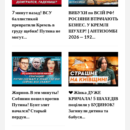
7 минут назад! ВСУ
ВИБУХИ по ВСІЙ РФ!
баллистикой
РОСІЯНИ ВТРАЧАЮТЬ
превратили Кремль в
БІЗНЕС. У КРЕМЛІ
груду щебня! Путина не
ШУХЕР! | АНТИЗОМБІ
могут…
2026 — 192…
Жирнов. В эти минуты!
💔 Жінка ДУЖЕ
Собянин пошел против
КРИЧАЛА! 5 ШАХЕДІВ
Путина! Бунт элит
поцілили у БУДИНОК!
начался? Старый
Загинули дитина та
пердун…
бабуся…