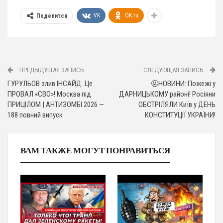
VK
OK.ru
Поделится
ПРЕДЫДУЩАЯ ЗАПИСЬ
СЛЕДУЮЩАЯ ЗАПИСЬ
ГУРУЛЬОВ злив ІНСАЙД. Це
🤬НОВИНИ: Пожежі у
ПРОВАЛ «СВО»! Москва під
ДАРНИЦЬКОМУ районі! Росіяни
ПРИЦІЛОМ | АНТИЗОМБІ 2026 —
ОБСТРІЛЯЛИ Київ у ДЕНЬ
188 повний випуск
КОНСТИТУЦІЇ УКРАЇНИ!
ВАМ ТАКЖЕ МОГУТ ПОНРАВИТЬСЯ