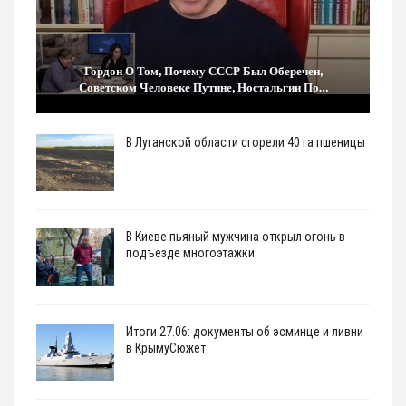
Гордон О Том, Почему СССР Был Оберечен,
Советском Человеке Путине, Ностальгии По…
В Луганской области сгорели 40 га пшеницы
В Киеве пьяный мужчина открыл огонь в
подъезде многоэтажки
Итоги 27.06: документы об эсминце и ливни
в КрымуСюжет