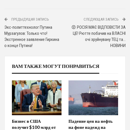
ПРЕДЫДУЩАЯ ЗАПИСЬ
СЛЕДУЮЩАЯ ЗАПИСЬ
Экс-политтехнолог Путина
😡 РОСІЯ МАЄ ВІДПОВІСТИ ЗА
Мурзагулов: Только что!
ЦЕ! Рютте побачив на ВЛАСНІ
Экстренное заявление Гиркина
очі зруйнувану ТЕЦ та…
о конце Путина!
НОВИНИ
ВАМ ТАКЖЕ МОГУТ ПОНРАВИТЬСЯ
Бизнес в США
Падение цен на нефть
получит $100 млрд от
на фоне надежд на