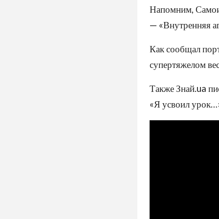
Напомним, Самои
— «Внутренняя а
Как сообщал порт
супертяжелом вес
Также Знай.ua пи
«Я усвоил урок…