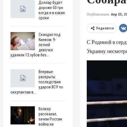
Доллар будет
дороже 50 грн:
когда и в какие
Опубликовано
Апр 25, 2
сроки
Поделится
Скандал под
Киевом: 9-
С Родиной в серд
летней
девочке
Украину несмотр
удалили 12 зубов без…
Впервые
раскрыты
последствия
ударов ВСУ по
оккупантам в…
Волкер
рассказал,
зачем России
война на