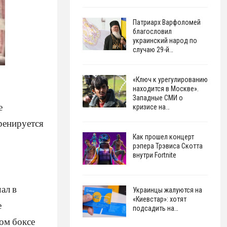
Патриарх Варфоломей
благословил
украинский народ по
случаю 29-й…
«Ключ к урегулированию
находится в Москве».
Западные СМИ о
е
кризисе на…
тренируется
Как прошел концерт
рэпера Трэвиса Скотта
внутри Fortnite
ал в
Украинцы жалуются на
«Киевстар»: хотят
е
подсадить на…
ом боксе