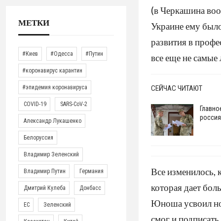
(в Черкашина воо
МЕТКИ
Украине ему было
развития в профе
#Киев
#Одесса
#Путин
все еще не самые
#коронавирус карантин
#эпидемия коронавируса
СЕЙЧАС ЧИТАЮТ
COVID-19
SARS-CoV-2
Главно
россия
Александр Лукашенко
Белоруссия
Владимир Зеленский
Все изменилось, 
Владимир Путин
Германия
которая дает бол
Дмитрий Кулеба
Донбасс
Юноша усвоил нов
ЕС
Зеленский
смог и подписать