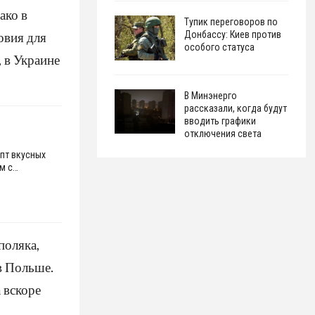
ако в
Тупик переговоров по
овия для
Донбассу: Киев против
особого статуса
 в Украине
В Минэнерго
рассказали, когда будут
вводить графики
отключения света
епт вкусных
м с…
поляка,
в Польше.
 вскоре