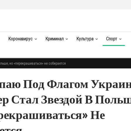
Коронавирус
Криминал
Культура
Спорт
льше, но «перекрашиваться» не собирается
паю Под Флагом Украи
р Стал Звездой В Польш
рекрашиваться» Не
ется