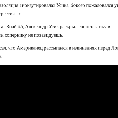
золяция «нокаутировала» Усика, боксер пожаловался 
грессия…».
ал Знай.ua, Александр Усик раскрыл свою тактику в
е, сопернику не позавидуешь.
сал, что Американец рассыпался в извинениях перед Л
».