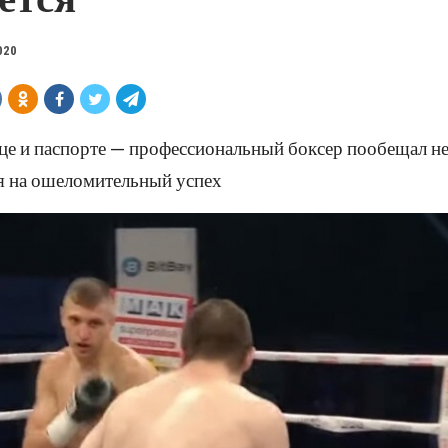
020
це и паспорте — профессиональный боксер пообещал не
я на ошеломительный успех