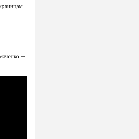
украинцам
омаченко —