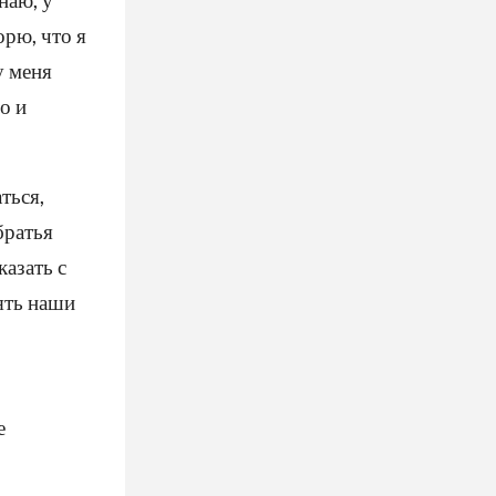
орю, что я
у меня
о и
ться,
братья
казать с
ять наши
е