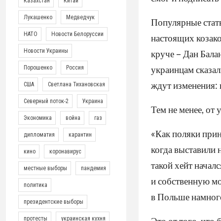
Казахстан
Китай
Лукашенко
Медведчук
Популярные стать
НАТО
Новости Белоруссии
настоящих козако
Новости Украины
круче – Дан Бала
украинцам сказал
Порошенко
Россия
ждут изменения: 
США
Светлана Тихановская
Северный поток-2
Украина
Тем не менее, от
Экономика
война
газ
«Как поляки прин
дипломатия
карантин
когда выставили н
кино
коронавирус
такой хейт начал
местные выборы
пандемия
и собственную мо
политика
в Польше намного
президентские выборы
Это от того, что 
протесты
украинская кухня