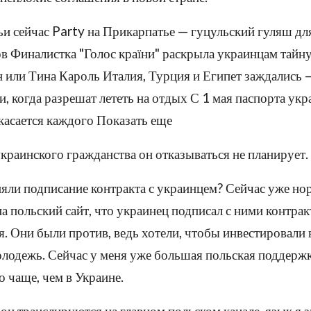
и сейчас Party на Прикарпатье — гуцульский гуляш дл
в Финалистка "Голос країни" раскрыла украинцам тайну
н или Тина Кароль Италия, Турция и Египет заждались 
и, когда разрешат лететь на отдых С 1 мая паспорта ук
касается каждого Показать еще
 украинского гражданства он отказываться не планирует.
яли подписание контракта с украинцем? Сейчас уже но
а польский сайт, что украинец подписал с ними контрак
ся. Они были против, ведь хотели, чтобы инвестировали 
лодежь. Сейчас у меня уже большая польская поддержк
 чаще, чем в Украине.
бои транслируются на главном польском канале, язык я з