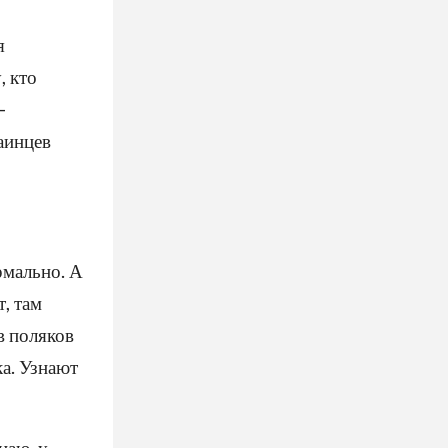
я
, кто
—
раинцев
рмально. А
т, там
в поляков
а. Узнают
наю, у