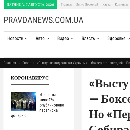
ПЯТНИЦА, 7 АВГУСТА, 2026
Главная
Лента Новостей
Карта
Контакты
PRAVDANEWS.COM.UA
Новости
Авто
Видео
Власть
Здоровье
Главная
Спорт
«Выступаю под флагом Украины» — боксер стал звездой в По
КОРОНАВИРУС
«Высту
— Боксе
«Папа, ты
живой?»:
опубликована
Но «пе
переписка
дочери с…
Собира