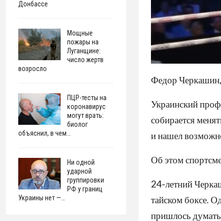
Донбассе
Мощные
пожары на
Луганщине:
число жертв
возросло
Федор Черкашин,
ПЦР-тесты на
Украинский проф
коронавирус
могут врать:
собирается менят
биолог
объяснил, в чем…
и нашел возможн
Об этом спортсме
Ни одной
ударной
группировки
24-летний Черкаш
РФ у границ
Украины нет —…
тайском боксе. О
пришлось думать