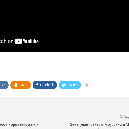
VK
OK.ru
Facebook
Twitter
СЛЕД
овых коронавирусов у
Звездные тренеры Моуриньо и М