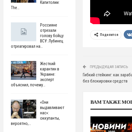
Капитолии:
The…
Россияне
отрезали
Поделится
голову бойцу
ВСУ: Лубинец
отреагировал на…
Жесткий
ПРЕДЫДУЩАЯ ЗАПИСЬ
карантин в
Украине:
Гибкий стейкинг: как зара
эксперт
без блокировки средств
объяснил, почему…
ВАМ ТАКЖЕ МО
«Они
выдавливают
нас»:
оккупанты,
вероятно,…