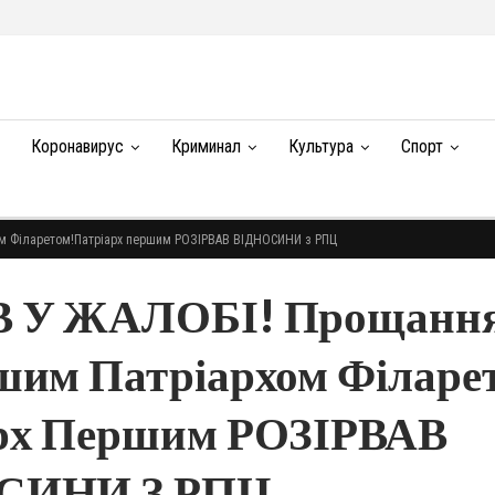
Коронавирус
Криминал
Культура
Спорт
хом Філаретом!Патріарх першим РОЗІРВАВ ВІДНОСИНИ з РПЦ
В У ЖАЛОБІ! Прощання
шим Патріархом Філаре
рх Першим РОЗІРВАВ
СИНИ З РПЦ