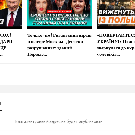
ОЛОХ!
Только что! Гигантский взрыв
«ПОВЕРТАЙТЕС
УДАРИ
в центре Москвы! Десятки
УКРАЇНУ!» Польщ
НДР
разрушенных зданий!
звернулася до ук
Й…
Первые…
чоловіків…
Т
Ваш электронный адрес не будет опубликован.