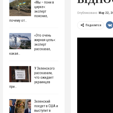
«Мы – пони в
цирке»:
эксперт
Опубликовано
Мар 22, 2
пояснил,
почему от…
Поделится
«Это очень
жирная цель»:
эксперт
рассказал,
какая…
У Зеленского
рассказали,
что ожидает
украинцев
при…
Зеленский
поедет в США и
выступит в