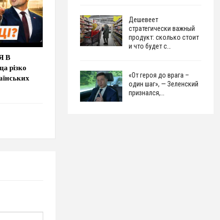
Дешевеет
стратегически важный
продукт: сколько стоит
и что будет с…
Я В
а різко
«От героя до врага –
раїнських
один шаг», — Зеленский
признался,…