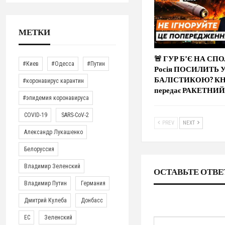
МЕТКИ
🚨 ГУР БʼЄ НА СП
#Киев
#Одесса
#Путин
Росія ПОСИЛИТЬ 
БАЛІСТИКОЮ? К
#коронавирус карантин
передає РАКЕТНИ
#эпидемия коронавируса
COVID-19
SARS-CoV-2
PREV
NEXT
Александр Лукашенко
Белоруссия
Владимир Зеленский
ОСТАВЬТЕ ОТВЕ
Владимир Путин
Германия
Дмитрий Кулеба
Донбасс
ЕС
Зеленский