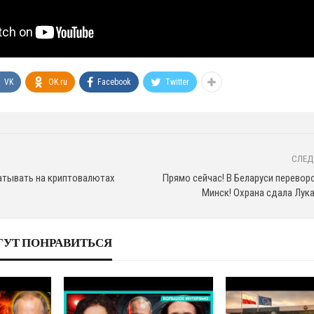
VK
OK.ru
Facebook
Twitter
СЛЕД
батывать на криптовалютах
Прямо сейчас! В Беларуси перевор
Минск! Охрана сдала Лук
ГУТ ПОНРАВИТЬСЯ