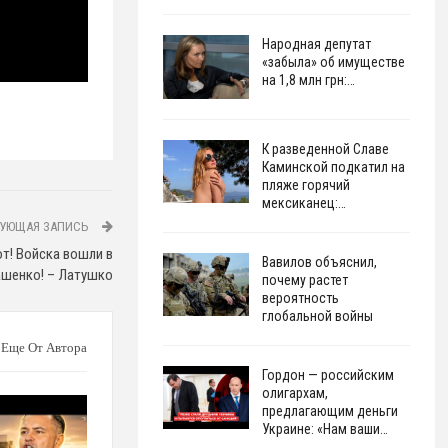
Народная депутат
«забыла» об имуществе
на 1,8 млн грн:…
К разведенной Славе
Каминской подкатил на
пляже горячий
мексиканец:…
УЮЩАЯ ЗАПИСЬ
от! Войска вошли в
Вавилов объяснил,
ашенко! – Латушко
почему растет
вероятность
глобальной войны
Еще От Автора
Гордон — российским
олигархам,
предлагающим деньги
Украине: «Нам ваши…