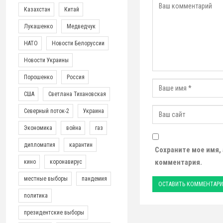
Казахстан
Китай
Лукашенко
Медведчук
НАТО
Новости Белоруссии
Новости Украины
Порошенко
Россия
США
Светлана Тихановская
Северный поток-2
Украина
Экономика
война
газ
дипломатия
карантин
Сохраните мое имя,
комментария.
кино
коронавирус
местные выборы
пандемия
политика
президентские выборы