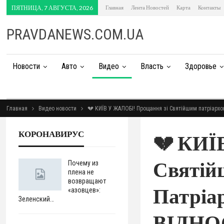
ПЯТНИЦА, 7 АВГУСТА, 2026
Главная
Лента Новостей
Карта
Контакты
PRAVDANEWS.COM.UA
Новости
Авто
Видео
Власть
Здоровье
Главная
Видео новости
💔 КИЇВ У ЖАЛОБІ! Прощання зі Святійшим патріар
КОРОНАВИРУС
💔 КИЇ
Святій
Почему из
плена не
возвращают
Патріа
«азовцев»:
Зеленский…
ВІДНО