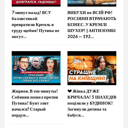
7 минут назад! ВСУ
ВИБУХИ по ВСІЙ РФ!
баллистикой
РОСІЯНИ ВТРАЧАЮТЬ
превратили Кремль в
БІЗНЕС. У КРЕМЛІ
груду щебня! Путина не
ШУХЕР! | АНТИЗОМБІ
могут…
2026 — 192…
Жирнов. В эти минуты!
💔 Жінка ДУЖЕ
Собянин пошел против
КРИЧАЛА! 5 ШАХЕДІВ
Путина! Бунт элит
поцілили у БУДИНОК!
начался? Старый
Загинули дитина та
пердун…
бабуся…