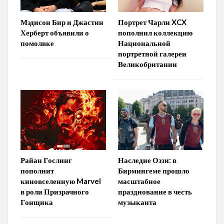
Мэдисон Бир и Джастин
Портрет Чарли XCX
Херберт объявили о
пополнил коллекцию
помолвке
Национальной
портретной галереи
Великобритании
Райан Гослинг
Наследие Оззи: в
пополнит
Бирмингеме прошло
киновселенную Marvel
масштабное
в роли Призрачного
празднование в честь
Гонщика
музыканта