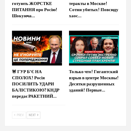
готують ЖОРСТКЕ
теракты в Москве!
ПИТАННЯ про Росію!
Сотни убитых! Повсюду
Шокуюча…
хаос…
🚨 ГУР БʼЄ НА
Только что! Гигантский
СПОЛОХ! Росія
взрыв в центре Москвы!
ПОСИЛИТЬ УДАРИ
Десятки разрушенных
БАЛІСТИКОЮ? КНДР
зданий! Первые…
передає РАКЕТНИЙ…
PREV
NEXT