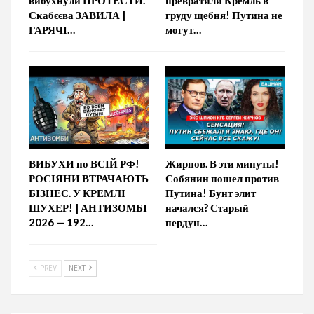
Скабєєва ЗАВИЛА |
груду щебня! Путина не
ГАРЯЧІ…
могут…
ВИБУХИ по ВСІЙ РФ!
Жирнов. В эти минуты!
РОСІЯНИ ВТРАЧАЮТЬ
Собянин пошел против
БІЗНЕС. У КРЕМЛІ
Путина! Бунт элит
ШУХЕР! | АНТИЗОМБІ
начался? Старый
2026 — 192…
пердун…
PREV
NEXT