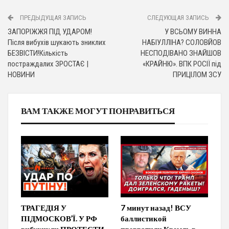
ПРЕДЫДУЩАЯ ЗАПИСЬ
СЛЕДУЮЩАЯ ЗАПИСЬ
ЗАПОРІЖЖЯ ПІД УДАРОМ!
У ВСЬОМУ ВИННА
Після вибухів шукають зниклих
НАБІУЛЛІНА? СОЛОВЙОВ
БЕЗВІСТИ!Кількість
НЕСПОДІВАНО ЗНАЙШОВ
постраждалих ЗРОСТАЄ |
«КРАЙНЮ». ВПК РОСІЇ під
НОВИНИ
ПРИЦІЛОМ ЗСУ
ВАМ ТАКЖЕ МОГУТ ПОНРАВИТЬСЯ
ТРАГЕДІЯ У
7 минут назад! ВСУ
ПІДМОСКОВ’Ї. У РФ
баллистикой
вибухнули ПРОТЕСТИ.
превратили Кремль в