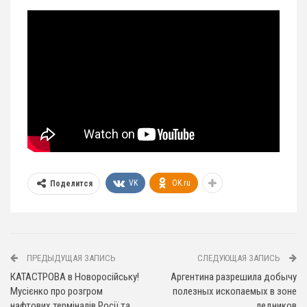
VK
OK.ru
Поделится
ПРЕДЫДУЩАЯ ЗАПИСЬ
СЛЕДУЮЩАЯ ЗАПИСЬ
КАТАСТРОВА в Новоросійську!
Аргентина разрешила добычу
Мусієнко про розгром
полезных ископаемых в зоне
нафтових терміналів Росії та
ледников