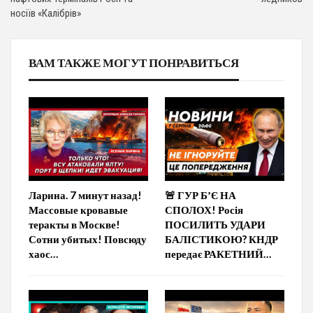
носіїв «Калібрів»
ВАМ ТАКЖЕ МОГУТ ПОНРАВИТЬСЯ
Ларина. 7 минут назад!
🚨 ГУР БʼЄ НА
Массовые кровавые
СПОЛОХ! Росія
теракты в Москве!
ПОСИЛИТЬ УДАРИ
Сотни убитых! Повсюду
БАЛІСТИКОЮ? КНДР
хаос…
передає РАКЕТНИЙ…