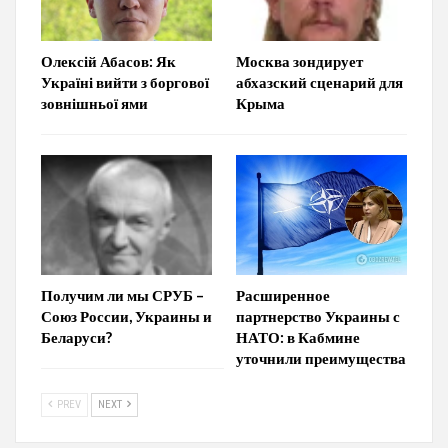
Олексій Абасов: Як
Москва зондирует
Україні вийти з боргової
абхазский сценарий для
зовнішньої ями
Крыма
Получим ли мы СРУБ –
Расширенное
Союз России, Украины и
партнерство Украины с
Беларуси?
НАТО: в Кабмине
уточнили преимущества
PREV
NEXT