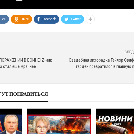
VK
OK.ru
Facebook
Twitter
СЛЕД
ПОРАЖЕНИИ В ВОЙНЕ! Z-ник
Свадебная лихорадка Тейлор Свиф
оз стал еще мрачнее
гарден превратился в главную 
ГУТ ПОНРАВИТЬСЯ