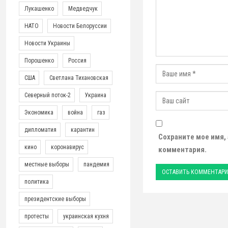
Лукашенко
Медведчук
НАТО
Новости Белоруссии
Новости Украины
Порошенко
Россия
США
Светлана Тихановская
Северный поток-2
Украина
Экономика
война
газ
дипломатия
карантин
Сохраните мое имя,
кино
коронавирус
комментария.
местные выборы
пандемия
политика
президентские выборы
протесты
украинская кухня