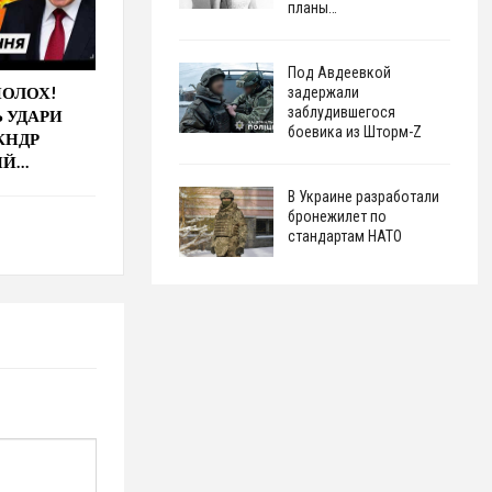
планы…
Под Авдеевкой
СПОЛОХ!
задержали
заблудившегося
Ь УДАРИ
боевика из Шторм-Z
КНДР
ИЙ…
В Украине разработали
бронежилет по
стандартам НАТО