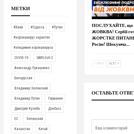
МЕТКИ
ПОСЛУХАЙТЕ, що 
#Киев
#Одесса
#Путин
ЖОВКВА! Сербії го
ЖОРСТКЕ ПИТАНН
#коронавирус карантин
Росію! Шокуюча…
#эпидемия коронавируса
COVID-19
SARS-CoV-2
PREV
NEXT
Александр Лукашенко
Белоруссия
Владимир Зеленский
ОСТАВЬТЕ ОТВЕ
Владимир Путин
Германия
Дмитрий Кулеба
Донбасс
ЕС
Зеленский
Казахстан
Китай