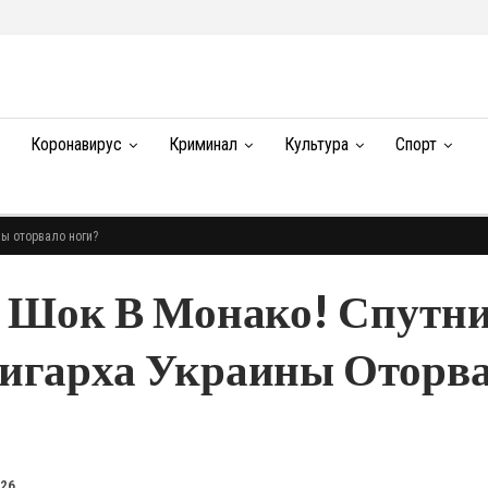
Коронавирус
Криминал
Культура
Спорт
ны оторвало ноги?
: Шок В Монако! Спутн
игарха Украины Оторв
026