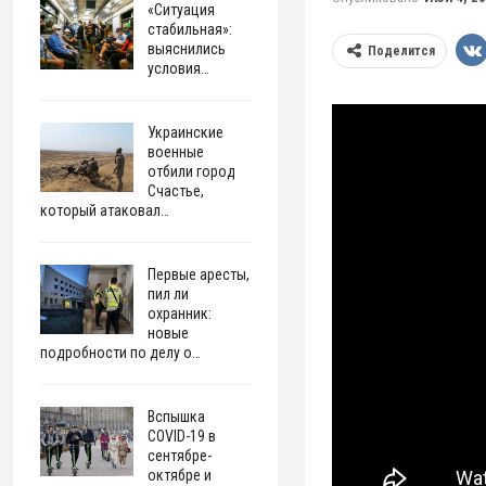
«Ситуация
стабильная»:
выяснились
Поделится
условия…
Украинские
военные
отбили город
Счастье,
который атаковал…
Первые аресты,
пил ли
охранник:
новые
подробности по делу о…
Вспышка
COVID-19 в
сентябре-
октябре и