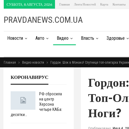
СУББОТА, 8 АВГУСТА, 2026
Главная
Лента Новостей
Карта
Контакты
PRAVDANEWS.COM.UA
Новости
Авто
Видео
Власть
Здоровье
Главная
Видео новости
Гордон: Шок в Монако! Спутнице топ-олигарха Украи
КОРОНАВИРУС
Гордон
Топ-Ол
РФ сбросила
на центр
Херсона
Ноги?
четыре КАБа:
десятки…
Опубликовано
Июл 4, 2