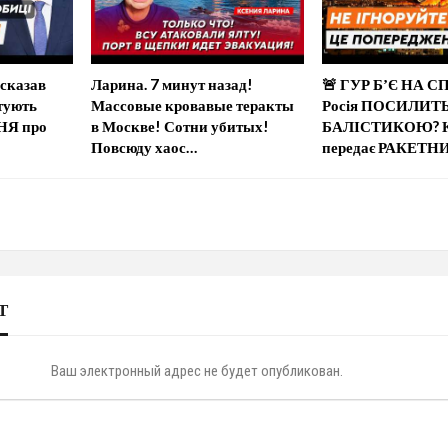
сказав
Ларина. 7 минут назад!
🚨 ГУР БʼЄ НА 
тують
Массовые кровавые теракты
Росія ПОСИЛИТ
Я про
в Москве! Сотни убитых!
БАЛІСТИКОЮ? 
Повсюду хаос…
передає РАКЕТН
Т
Ваш электронный адрес не будет опубликован.