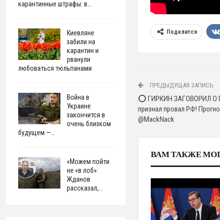
карантинные штрафы: в…
Поделится
Киевляне
забили на
карантин и
рванули
любоваться тюльпанами
ПРЕДЫДУЩАЯ ЗАПИСЬ
Война в
⭕️ ГИРКИН ЗАГОВОРИЛ О 
Украине
признал провал РФ! Прогн
закончится в
@MackNack
очень близком
будущем —…
ВАМ ТАКЖЕ МО
«Можем пойти
не «в лоб»:
Жданов
рассказал,…