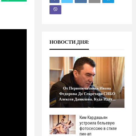
НОВОСТИ ДНЯ:
От Первопечатника Ивана
Федорова До Секретаря СНБО
Алексея Данилова. Куда Идёт…
Ким Кардашьян
устроила бельевую
фотосессию в стиле
пин-ап