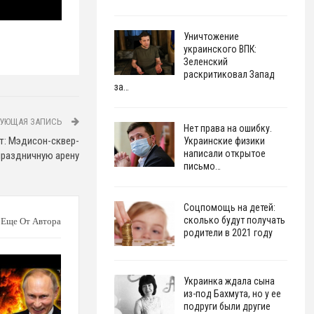
Уничтожение
украинского ВПК:
Зеленский
раскритиковал Запад
за…
УЮЩАЯ ЗАПИСЬ
Нет права на ошибку.
т: Мэдисон-сквер-
Украинские физики
написали открытое
праздничную арену
письмо…
Соцпомощь на детей:
сколько будут получать
Еще От Автора
родители в 2021 году
Украинка ждала сына
из-под Бахмута, но у ее
подруги были другие