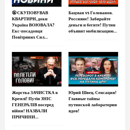
🤬 СКУПОВУВАВ
Бацман vs Голованов.
КВАРТИРИ, доки
Россияне! Забирайте
Україна ВОЮВАЛА?
деньги и бегите! Путин
Екс-посадовця
объявит мобилизацию…
Повітряних Сил…
Жорстка ЗАЧИСТКА в
Юрий Швец. Сенсация!
Кремлі! Путін ЗНІС
Главные тайны
ГЕНЕРАЛІВ посеред
путинской лаборатории
війни! НАЗВАЛИ
ядов!
ПРИЧИНИ…