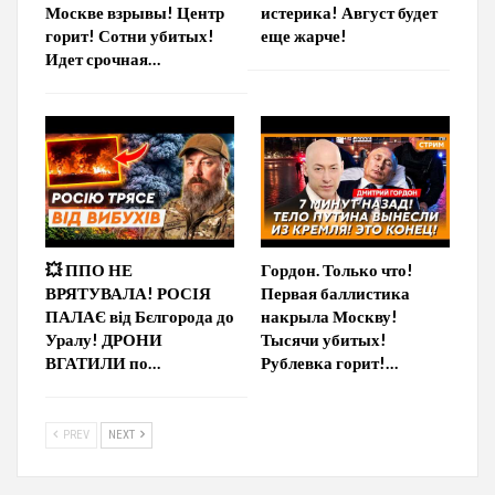
Москве взрывы! Центр
истерика! Август будет
горит! Сотни убитых!
еще жарче!
Идет срочная…
💥 ППО НЕ
Гордон. Только что!
ВРЯТУВАЛА! РОСІЯ
Первая баллистика
ПАЛАЄ від Бєлгорода до
накрыла Москву!
Уралу! ДРОНИ
Тысячи убитых!
ВГАТИЛИ по…
Рублевка горит!…
PREV
NEXT