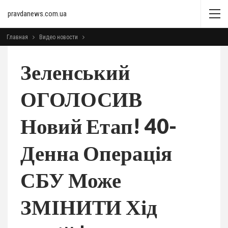
pravdanews.com.ua
Главная
Видео новости
Зеленський
ОГОЛОСИВ
Новий Етап! 40-
Денна Операція
СБУ Може
ЗМІНИТИ Хід