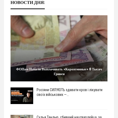
НОВОСТИ ДНЯ:
ФОПам Начали Выплачивать «карантинные» 8 Тысяч
Гривен
Росіяни СИЛУЮТЬ здавати кров і лікувати
своїх військових —…
Судья Тандыр, сбивший нацгвардейца, за