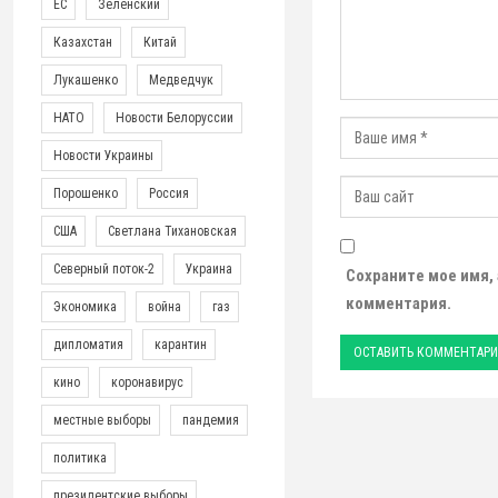
ЕС
Зеленский
Казахстан
Китай
Лукашенко
Медведчук
НАТО
Новости Белоруссии
Новости Украины
Порошенко
Россия
США
Светлана Тихановская
Северный поток-2
Украина
Сохраните мое имя,
комментария.
Экономика
война
газ
дипломатия
карантин
кино
коронавирус
местные выборы
пандемия
политика
президентские выборы