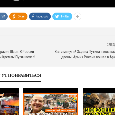
VK
OK.ru
Facebook
Twitter
СЛЕД
раиля Шарп: В России
В эти минуты! Охрана Путина взяла в
 Кремль! Путин исчез!
дроны! Армия России вошла в А
ГУТ ПОНРАВИТЬСЯ