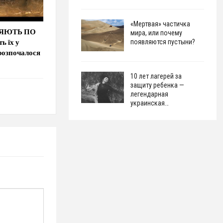
«Мертвая» частичка
ЛЯЮТЬ ПО
мира, или почему
ь їх у
появляются пустыни?
озпочалося
10 лет лагерей за
защиту ребенка —
легендарная
украинская…