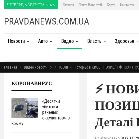
ЧЕТВЕРГ, 6 АВГУСТА, 2026
Главная
Лента Новостей
Карта
Контакты
PRAVDANEWS.COM.UA
Новости
Авто
Видео
Власть
Здоровье
Главная
Видео новости
⚡️ НОВИНИ: Пісторіус в КИЄВІ! ПОЗИЦІЇ РФ ПОХИТНУ
КОРОНАВИРУС
⚡️ НОВ
ПОЗИЦ
«Десятки
убитых и
раненых
Деталі
оккупантов»: в
Крыму…
Опубликовано
Май 11, 2