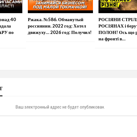
онад 40
Ржака. №586. Обманутый
РОСІЯНИ СТРІ
вдала
россиянин. 2022 год: Хотел
РОСІЯНАХ і берут
РУ по
движуху… 2026 год: Получил!
ПОЛОН! Ось що р
на фронті в…
Т
Ваш электронный адрес не будет опубликован.