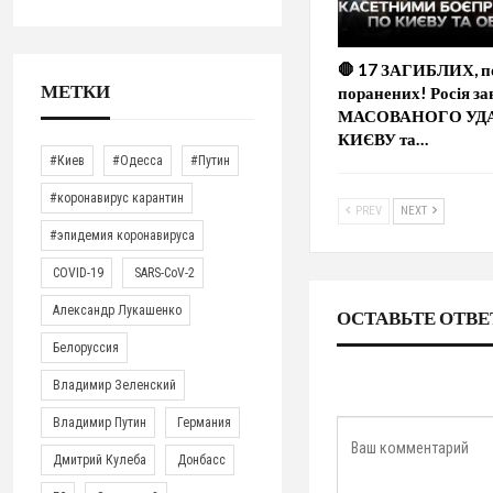
🛑 17 ЗАГИБЛИХ, п
МЕТКИ
поранених! Росія за
МАСОВАНОГО УДА
КИЄВУ та…
#Киев
#Одесса
#Путин
#коронавирус карантин
PREV
NEXT
#эпидемия коронавируса
COVID-19
SARS-CoV-2
Александр Лукашенко
ОСТАВЬТЕ ОТВЕ
Белоруссия
Владимир Зеленский
Владимир Путин
Германия
Дмитрий Кулеба
Донбасс