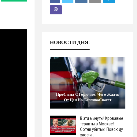
НОВОСТИ ДНЯ:
Проблема С Горючим. Чего Ждать
От Цен На ТопливоСюжет
В эти минуты! Кровавые
теракты в Москве!
Сотни убитых! Повсюду
хаос и…