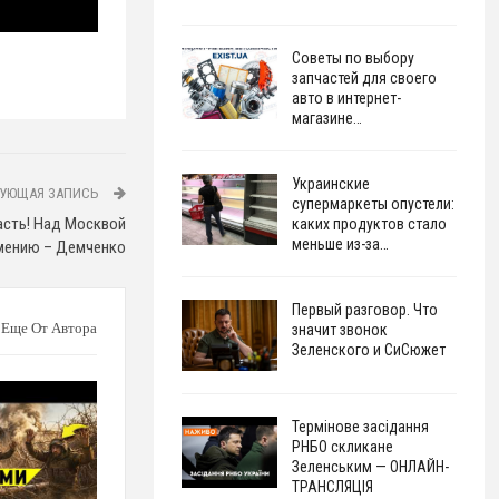
Советы по выбору
запчастей для своего
авто в интернет-
магазине…
Украинские
УЮЩАЯ ЗАПИСЬ
супермаркеты опустели:
ласть! Над Москвой
каких продуктов стало
меньше из-за…
рмению – Демченко
Первый разговор. Что
Еще От Автора
значит звонок
Зеленского и СиСюжет
Термінове засідання
РНБО скликане
Зеленським — ОНЛАЙН-
ТРАНСЛЯЦІЯ