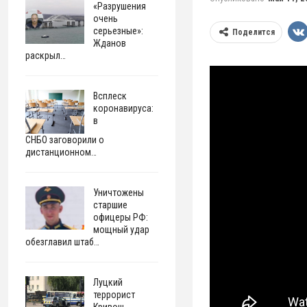
«Разрушения
очень
серьезные»:
Поделится
Жданов
раскрыл…
Всплеск
коронавируса:
в
СНБО заговорили о
дистанционном…
Уничтожены
старшие
офицеры РФ:
мощный удар
обезглавил штаб…
Луцкий
террорист
Кривош