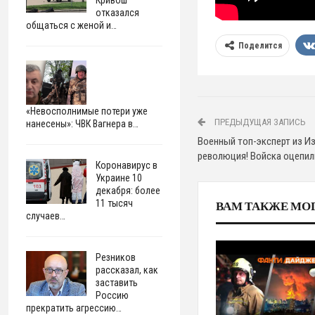
отказался
общаться с женой и…
Поделится
«Невосполнимые потери уже
ПРЕДЫДУЩАЯ ЗАПИСЬ
нанесены»: ЧВК Вагнера в…
Военный топ-эксперт из Из
революция! Войска оцепили
Коронавирус в
Украине 10
декабря: более
11 тысяч
ВАМ ТАКЖЕ МО
случаев…
Резников
рассказал, как
заставить
Россию
прекратить агрессию…